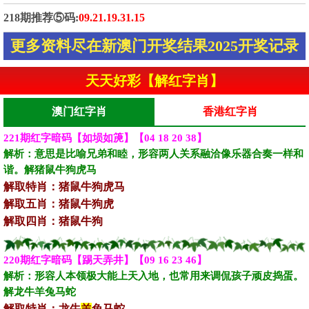
218期推荐⑤码:
09.21.19.31.15
更多资料尽在新澳门开奖结果2025开奖记录
天天好彩【解红字肖】
澳门红字肖
香港红字肖
221期红字暗码【如埙如箎】【04 18 20 38】
解析：‌‌意思是‌比喻兄弟和睦‌，形容两人关系融洽像乐器合奏一样和
谐。解猪鼠牛狗虎马‌‌‌‌‌‌‌
解取特肖：猪鼠牛狗虎马
解取五肖：猪鼠牛狗虎
解取四肖：猪鼠牛狗
220期红字暗码【踢天弄井】【09 16 23 46】
解析：‌‌形容人本领极大能上天入地，也常用来调侃孩子顽皮捣蛋。
解龙牛羊兔马蛇‌‌‌‌‌‌‌
解取特肖：龙牛
羊
兔马蛇