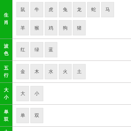
鼠
牛
虎
兔
龙
蛇
马
生
肖
羊
猴
鸡
狗
猪
波
红
绿
蓝
色
五
金
木
水
火
土
行
大
大
小
小
单
单
双
双