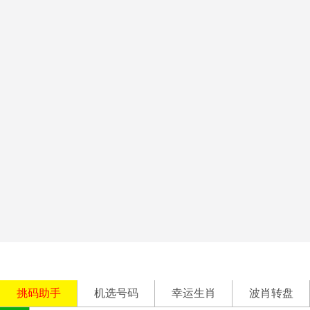
挑码助手
机选号码
幸运生肖
波肖转盘