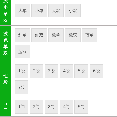
大
小
大单
小单
大双
小双
单
双
波
红单
红双
绿单
绿双
蓝单
色
单
蓝双
双
1段
2段
3段
4段
5段
6段
七
段
7段
五
1门
2门
3门
4门
5门
门