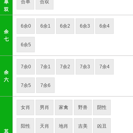
合单
合双
单
双
6余0
6余1
6余2
6余3
6余4
余
七
6余5
7余0
7余1
7余2
7余3
7余4
余
六
7余5
7余6
女肖
男肖
家禽
野兽
阴性
阳性
天肖
地肖
吉美
凶丑
其